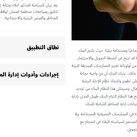
يعد بيان السياسة المذكور أعلاه بمثابة إ
تدقيق ومراجعات منتظمة لضمان توافقها 
المخاطر والفرص البيئية والاجتماعية.
نطاق التطبيق
عيًا ومستدامة بيئيًا. حيث يلتزم البنك
 قد تنتج عن أنشطة التمويل والاستثمار.
من أولوياته تعزيز الممارسات الصديقة للبيئة
بذلك، يدرك البنك أن من واجبه حماية
إجراءات وأدوات إدارة المخ
ى تطوير واعتماد نظام الإدارة البيئية
ية بشكل فعال. وسيمكن هذا النظام البنك من تحديد
هذا النظام التزام البنك طويل المدى بإدارة
راءات إدارة المخاطر الشاملة للبنك.
يادة في الممارسات المصرفية المستدامة. ولا
لمستمر لسياسته للبقاء في انسجام مع
تمويل.