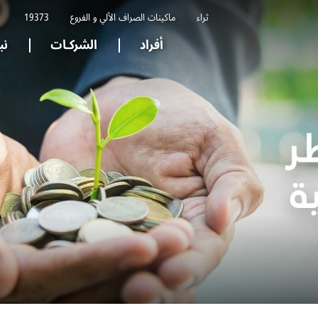
ثراء
ماكينات الصراف الألي و الفروع
19373
أفراد
الشركـات
نب