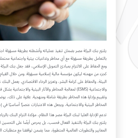
يلتزم بنك البركة مصر بضمان تنفيذ عملياته وأنشطته بطريقة مسؤولة اجتما
بالتعامل بطريقة مسؤولة مع أي مخاطر وتداعيات بيئية واجتماعية محتملة
ومع الحفاظ على الالتزام بمبادئ التمويل الإسلامي، فقد جعل بنك البركة 
كجزء من مهمته ليكون مؤسسة مالية إسلامية مسؤولة. ومن خلال القيام 
البيئة، والحفاظ على كرامة البشر، وتعزيز الرخاء الاقتصادي. يعمل البنك عل
والاجتماعية (ESMS) لمعالجة المخاطر والآثار البيئية والاجتماع
وتقييم وإدارة هذه المخاطر بطريقة شاملة ومنهجية. علاوة على ذلك، يوضح 
المخاطر البيئية والاجتماعية، ويجعل هذه الاعتبارات عنصرًا أساسيًا في إج
تدعم الإدارة العليا لبنك البركة مصر هذا النظام، مؤكدة التزام البنك بالر
يلتزم بنك البركة بالتنفيذ الفعال فحسب، بل يحرص أيضًا على التحسين ا
المعايير والتطورات العالمية المتطورة، مما يضمن توافقنا مع متطلبات ال