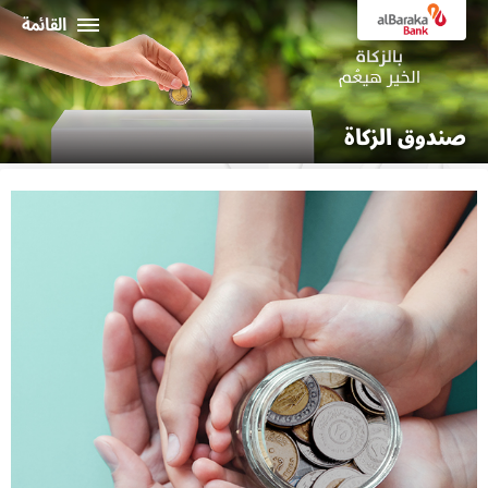
القائمة
أفراد
صندوق الزكاة
الشركـات
نبذة عن البركة
خدمات الإنترنت البنكي
ثراء
ماكينات الصراف الألي و الفروع
19373
البـــلاد