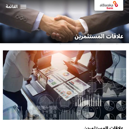
القائمة
أفراد
علاقات المستثمرين
الشركـات
نبذة عن البركة
خدمات الإنترنت البنكي
ثراء
ماكينات الصراف الألي و الفروع
19373
البـــلاد
علاقات المستثمرين