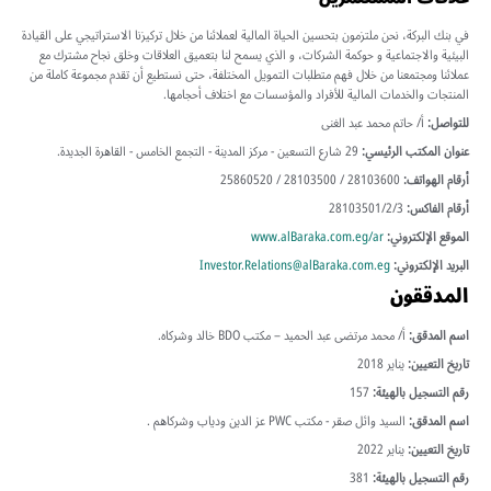
في بنك البركة، نحن ملتزمون بتحسين الحياة المالية لعملائنا من خلال تركيزنا الاستراتيجي على القيادة
البيئية والاجتماعية و حوكمة الشركات، و الذي يسمح لنا بتعميق العلاقات وخلق نجاح مشترك مع
عملائنا ومجتمعنا من خلال فهم متطلبات التمويل المختلفة، حتى نستطيع أن تقدم مجموعة كاملة من
المنتجات والخدمات المالية للأفراد والمؤسسات مع اختلاف أحجامها.
للتواصل:
أ/ حاتم محمد عبد الغنى
عنوان المكتب الرئيسي:
29 شارع التسعين - مركز المدينة - التجمع الخامس - القاهرة الجديدة.
أرقام الهواتف:
28103600 / 28103500 / 25860520
أرقام الفاكس:
28103501/2/3
الموقع الإلكتروني:
www.alBaraka.com.eg/ar
البريد الإلكتروني:
Investor.Relations@alBaraka.com.eg
المدققون
اسم المدقق:
أ/ محمد مرتضى عبد الحميد – مكتب BDO خالد وشركاه.
تاريخ التعيين:
يناير 2018
رقم التسجيل بالهيئة:
157
اسم المدقق:
السيد وائل صقر - مكتب PWC عز الدين ودياب وشركاهم .
تاريخ التعيين:
يناير 2022
رقم التسجيل بالهيئة:
381