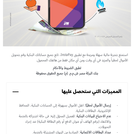
استمتع بتجربة مالية سهلة ومريحة مع تطبيق InstaPay، تابع جميع حساباتك البنكية وقم بتحويل
الأموال لحظياً والمزيد في أي وقت ومن أي مكان فقط من هاتفك المحمول.
تطبق الشروط والأحكام
بنك البركة مصر ش.م.م. (م) جميع الحقوق محفوظة
المميزات التي ستحصل عليها
إرسال الأموال لحظيًا:
انقل الأموال بسهولة إلى الحسابات البنكية، المحافظ
الإلكترونية، البطاقات البنكية.
عدم الاحتياج للبيانات البنكية
: للعميل المحوّل إليه: فى حالة اشتراكه بالخدمة
والاكتفاء (برقم الهاتف أو عنوان الدفع أو رقم البطاقة البنكية) عند إجراء
التحويلات.
سداد البطاقات الائتمانية
: الصادرة من البنوك المشتركة بالخدمة.