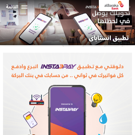
القائمة
أفراد
تطبيق انستاباى
الشركـات
نبذة عن البركة
خدمات الإنترنت البنكي
ثراء
ماكينات الصراف الألي و الفروع
19373
البـــلاد