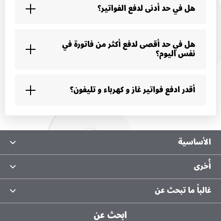
هل في حد أدنى لدفع الفواتير؟
هل في حد أقصى لدفع أكثر من فاتورة في
نفس اليوم؟
أقدر ادفع فواتير غاز و كهرباء و تليفون؟
الأساسية
معلومات عنا
أُخرى
ثراء
الحماية من الاحتيال
غالباً ما تبحث عن
مستندات بنك البركة
تواصل معنا
حسابات التوفير
حساب 7070
ابحث عن
تقيم الفرع