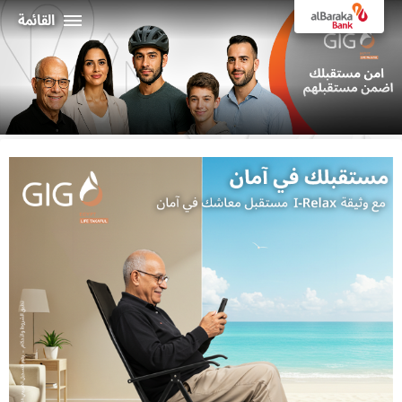
القائمة
أفراد
الشركـات
نبذة عن البركة
خدمات الإنترنت البنكي
ثراء
ماكينات الصراف الألي و الفروع
19373
البـــلاد