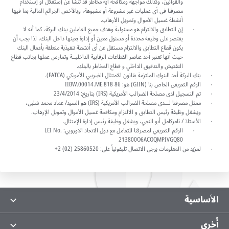
والقوانين، وكذلك مواجهة ومكافحة أية مخاطر قد تنشأ عن إستغلال أو إستخدام
مصرفنا فى أى عمليات غير مشروعة أو مشبوهة، وبالأخص الجرائم المالية بما فيها
أنشطة غسيل الأموال وتمويل الأرهاب.
إن التطابق والالتزام هو مسئولية وهدف جميع العاملين ببنك البركة، كما أنه لا
يقتصر على وظيفة محددة أو مسئول معين أو إدارة بعينها داخل البنك، لذا يجب أن
يكون قطاع التطابق والالتزام مستقل عن أى أنشطة تنفيذية متعلقة بأعمال البنك
حيث أنها تعتبر أحد عناصر القطاعات الرقابية الداخليــة وتمارس عملها بجانب قطاع
التفتيش والتدقيق الداخلي و قطاع المخاطر بالبنك.
بنك البركة أحد البنوك الملتزمة بقانون الامتثال الضريبي الأمريكي (FATCA).
الرقم التعريفى الخاص بنا (GIIN) هو: IIBW.00014.ME.818 86
تم التسجيل لدى مصلحة الضرائب الأمريكية (IRS) بتاريخ: 23/4/2014
ممثل مصرفنا لـــدى مصلحة الضرائب الأمريكية (IRS) هو السيد/ عماد محمد شلبى،
ويشغل وظيفة رئيس التطابق و الالتزام ومكافحة غسيل الأموال وتمويل الإرهاب.
الأستاذ / تامركامل أبو النجي، ويشغل وظيفة رئيس إدارة الإمتثال.
الرقم التعريفي لمصرفنا للتعامل مع دول الاتحاد الاوروبي: LEI No.
213800O6ACOQMPIVGQ80
لمزيد من المعلومات يرجى الاتصال تليفونياً على: 25860520 (02) 2+
الأساسية
معلومات عنا
أُخرى