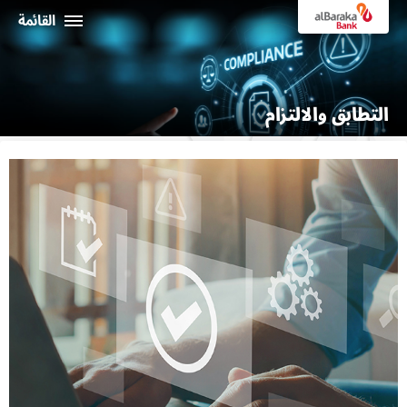
القائمة
أفراد
التطابق والالتزام
الشركـات
نبذة عن البركة
خدمات الإنترنت البنكي
ثراء
ماكينات الصراف الألي و الفروع
19373
البـــلاد