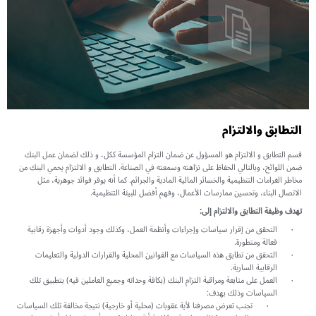
التطابق والالتزام
قسم التطابق و الالتزام هو المسؤول عن ضمان التزام المؤسسة ككل، و ذلك لضمان عمل البنك
ضمن اللوائح، وبالتالي الحفاظ على نزاهته وسمعته في الصناعة. التطابق و الالتزام يحمي البنك من
مخاطر الغرامات التنظيمية والخسائر المالية المادية والجرائم. كما أنه يوفر فوائد جوهرية، مثل
الاتصال البناء، وتحسين ممارسات الأعمال، وفهم أفضل للبيئة التنظيمية.
تهدف وظيفة التطابق والالتزام إلى:
التحقق من إقرار سياسات وإجراءات وأنظمة العمل، وكذلك وجود أدوات وأجهزة رقابية
فعالة ومتطورة.
التحقق من تطابق هذه السياسات مع القوانين المحلية والقرارات الدولية والتعليمات
الرقابية السارية.
العمل على متابعة ومراقبة التزام البنك (بكافة وحداته وجميع العاملين فيه) بتطبيق تلك
السياسات وذلك بهدف:
تجنب تعرض مصرفنا لأية عقوبات (محلية أو خارجية) نتيجة مخالفة تلك السياسات