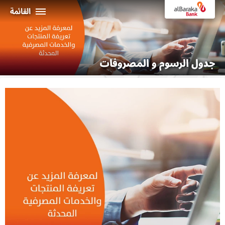
القائمة
أفراد
جدول الرسوم و المصروفات
الشركـات
نبذة عن البركة
خدمات الإنترنت البنكي
ثراء
ماكينات الصراف الألي و الفروع
19373
البـــلاد