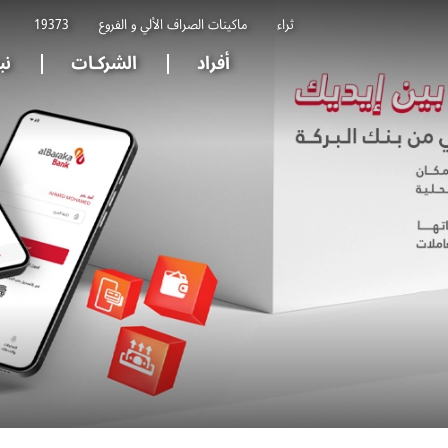
ثراء
ماكينات الصراف الألي و الفروع
19373
أفراد
الشركـات
نب