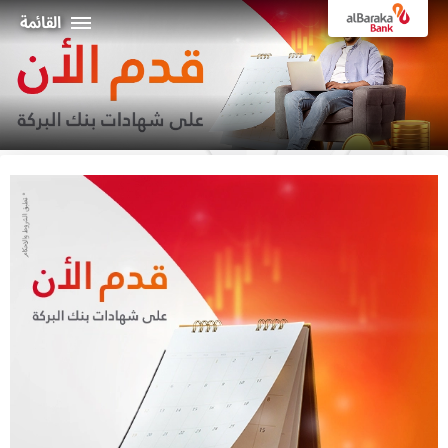
القائمة
أفراد
الشركـات
نبذة عن البركة
خدمات الإنترنت البنكي
ثراء
ماكينات الصراف الألي و الفروع
19373
البـــلاد