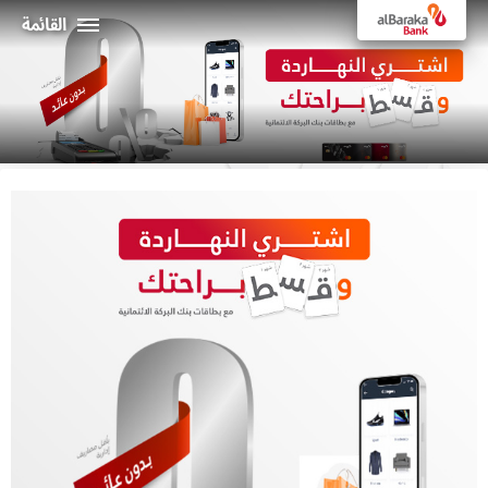
القائمة
أفراد
الشركـات
نبذة عن البركة
خدمات الإنترنت البنكي
ثراء
ماكينات الصراف الألي و الفروع
19373
البـــلاد