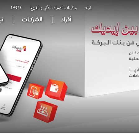
ثراء
ماكينات الصراف الألي و الفروع
19373
أفراد
الشركـات
نب