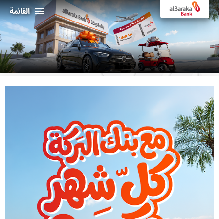
القائمة
أفراد
الشركـات
نبذة عن البركة
خدمات الإنترنت البنكي
ثراء
ماكينات الصراف الألي و الفروع
19373
البـــلاد