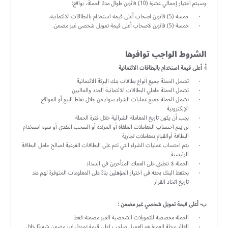
وسيتم اختيار إجمالي عشرة (10) فائزين طوال مدة الحملة، بواقع:
خمسة (5) فائزين اصحاب أعلى قيمة استخدام بالبطاقات الائتمانية.
خمسة (5) فائزين لاصحاب أعلى قيمة تمويل شخصي غير مضمن.
الشروط الواجب توافرها
أ- أعلى قيمة استخدام بالبطاقات الائتمانية
تشمل الحملة جميع أنواع بطاقات بنك البركة الائتمانية
تشمل الحملة حاملي البطاقات الائتمانية الجدد والحاليين
تشمل الحملة جميع عمليات الشراء سواء من خلال نقاط البيع أو المواقع
الإلكترونية
يجب أن يكون تاريخ المعاملة الشرائية خلال فترة الحملة
لن يتم احتساب المعاملات الملغاة أو المرتدة أو السحب النقدي أو سوء استخدام
البطاقة أوالقيام بمعاملات تجارية
يتم احتساب عمليات الشراء التي تتم على البطاقات الفرعية لصالح حامل البطاقة
الرئيسية
الحملة لا تنطبق على العملاء المتأخرين في السداد
يحتفظ البنك بحقه في اختيار المؤهلين بناءً على المعلومات المتوفرة لهم عند
تاريخ اتخاذ القرار
ب- أعلى قيمة تمويل شخصي غير مضمن :
الحملة مخصصة للتمويلات الشخصية الغير مضمنة فقط
الفائز برحلة العمرة هو العميل صاحب اعلى قيمة تمويل غير مضمن شهريًا خلال