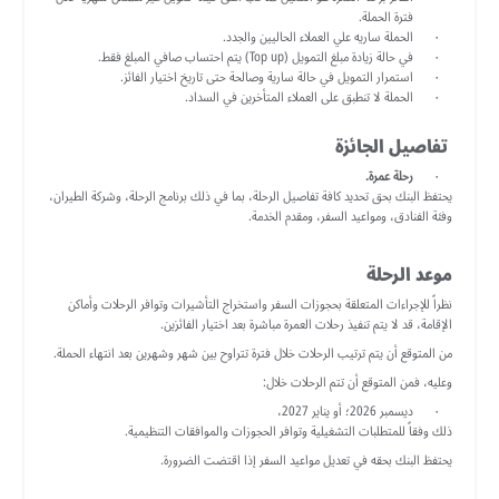
فترة الحملة.
الحملة ساريه علي العملاء الحاليين والجدد.
في حالة زيادة مبلغ التمويل (Top up) يتم احتساب صافي المبلغ فقط.
استمرار التمويل في حالة سارية وصالحة حتى تاريخ اختيار الفائز.
الحملة لا تنطبق على العملاء المتأخرين في السداد.
تفاصيل الجائزة
رحلة عمرة
.
يحتفظ البنك بحق تحديد كافة تفاصيل الرحلة، بما في ذلك برنامج الرحلة، وشركة الطيران،
وفئة الفنادق، ومواعيد السفر، ومقدم الخدمة.
موعد الرحلة
نظراً للإجراءات المتعلقة بحجوزات السفر واستخراج التأشيرات وتوافر الرحلات وأماكن
الإقامة، قد لا يتم تنفيذ رحلات العمرة مباشرة بعد اختيار الفائزين.
من المتوقع أن يتم ترتيب الرحلات خلال فترة تتراوح بين شهر وشهرين بعد انتهاء الحملة.
وعليه، فمن المتوقع أن تتم الرحلات خلال:
ديسمبر 2026؛ أو يناير 2027،
ذلك وفقاً للمتطلبات التشغيلية وتوافر الحجوزات والموافقات التنظيمية.
يحتفظ البنك بحقه في تعديل مواعيد السفر إذا اقتضت الضرورة.