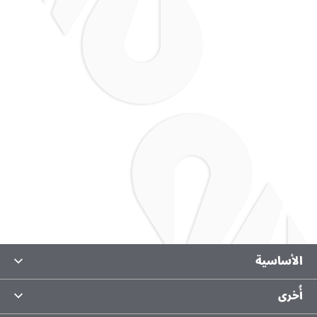
TITANS ELITE
تقسيط حتى 12 شهر
الأساسية
معلومات عنا
أُخرى
ثراء