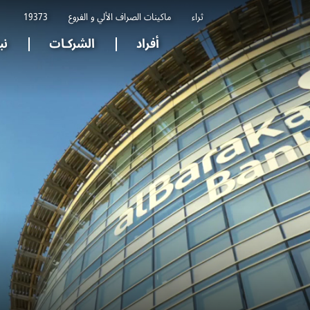
ثراء
ماكينات الصراف الألي و الفروع
19373
أفراد
الشركـات
نب