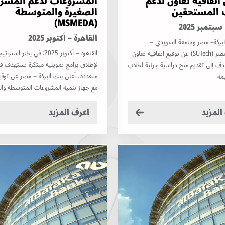
اتفاقية تعاون لدعم
المشروعات لدعم المشر
 المستحقين
الصغيرة والمتوسطة
(MSMEDA)
بتمبر 2025
القاهرة – أكتوبر 2025
 البركة– مصر وجامعة السويدي –
القاهرة – أكتوبر 2025: في إطار ا
بوليتكنك مصر (SUTech) عن توقيع اتفاقية تعاون
لإطلاق برامج تمويلية مبتكرة تستهدف 
ف إلى تقديم منح دراسية جزئية لطلاب
متعددة، أعلن بنك البركة – مصر عن توقيع
مة
مع جهاز تنمية المشروعات المتوسطة والص
المزيد
اعرف المزيد