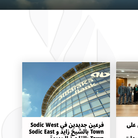
 على
فرعين جديدين في Sodic West
Town بالشيخ زايد و Sodic East