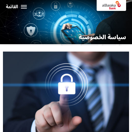
القائمة
أفراد
سياسة الخصوصية
الشركـات
نبذة عن البركة
خدمات الإنترنت البنكي
ثراء
ماكينات الصراف الألي و الفروع
19373
البـــلاد