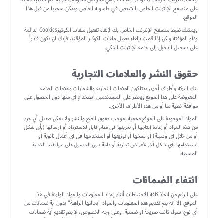
على متصفح الإنترنت الخاص بالشخص في حاسوبه الخاص ويمكن سحبها من قبل هذا
الموقع.
ويمكنك ضبط متصفح الإنترنت الخاص بك لإلغاء تفعيل ملفات الكوكيزCookies الدائمة
و/أو المؤقتة ولكن إذا قمت بإلغاء تفعيل ملفات الكوكيز المؤقتة، فإنك لن تكون قادراً
على تسجيل الدخول إلى خدمة الإنترنت البنكي.
حقوق النشر والعلامات التجارية
بنك البركة وأطراف أخرى يمتلكون العلامات التجارية والشعارات وعلامات الخدمة
المعروضة على هذا الموقع ويحظر على المستخدمين استخدام أي منها دون الحصول على
موافقة خطية منا أو من هذه الأطراف الأخرى.
المواد الموجودة على الموقع محمية بموجب حقوق الطبع والنشر ولا يمكن تعديل أي جزء
من هذه المواد أو إعادة إنتاجها أو تخزينها في نظام قابل للاسترداد أو إرسالها (بأي شكل
أو من خلال أي وسيلة) أو نسخها أو توزيعها أو استخدامها في أي أعمال ثانوية أو
استخدامها بأي شكل آخر لأغراض تجارية أو عامة دون الحصول على موافقتنا الخطية
المسبقة.
انتفاء الضمانات
على الرغم من اتخاذ كافة الاحتياطات أثناء إعداد المعلومات والمواد الواردة في هذا
الموقع، إلا أنه يتم تقديم هذه المعلومات والمواد "بحالتها الراهنة" بدون أية ضمانات من
أي نوع، سواء كانت صريحة أو ضمنية. وعلى وجه الخصوص، لا يتم تقديم أية ضمانات