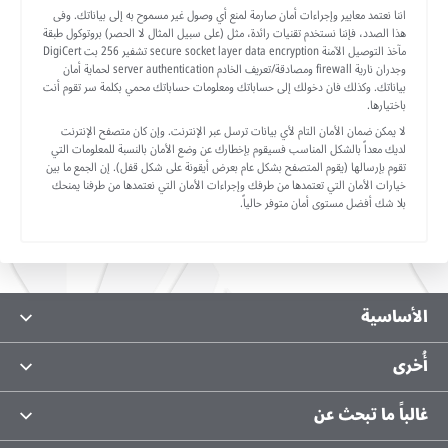
اننا نعتمد معايير وإجراءات أمان صارمة لمنع أي وصول غير مسموح به إلى بياناتك. وفى
هذا الصدد، فإننا نستخدم تقنيات رائدة، مثل (على سبيل المثال لا الحصر) بروتوكول طبقة
مآخذ التوصيل الآمنة secure socket layer data encryption تشفير 256 بت DigiCert
وجدران نارية firewall ومصادقة/تعريف الخادم server authentication لحماية أمان
بياناتك. وكذلك فان دخولك إلى حساباتك ومعلومات حساباتك محمي بكلمة سر تقوم أنت
باختيارها.
لا يمكن ضمان الأمان التام لأي بيانات ترسل عبر الإنترنت. وإن كان متصفح الإنترنت
لديك معداً بالشكل المناسب فسيقوم بإخطارك عن وضع الأمان بالنسبة للمعلومات التي
تقوم بإرسالها (يقوم المتصفح بشكل عام بعرض أيقونة على شكل قفل). إن الجمع ما بين
خيارات الأمان التي تعتمدها من طرفك وإجراءات الأمان التي نعتمدها من طرفنا يمنحك
بلا شك أفضل مستوى أمان متوفر حالياً.
الأساسية
معلومات عنا
أُخرى
ثراء
الحماية من الاحتيال
غالباً ما تبحث عن
مستندات بنك البركة
تواصل معنا