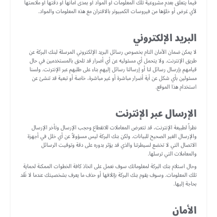
فيما يتعلق بعدم مشروعية تلك المعلومات أو المواد أو بمدى أمانها أو دقتها أو ملاءمتها
لأي غرض أو خلوّها من فيروسات الكمبيوتر بالاقتران مع هذه المعلومات والمواد.
البريد الإلكتروني
لا يمكن ضمان الأمان التام بخصوص رسائل البريد الإلكتروني المرسلة لبنك البركة عن
طريق الإنترنت. ولا يتحمل أي مسئوليه عن أي أضرار قد تلحق بالمستخدمين في حال
قيامهم بإرسال رسائل لنا أو إرسالنا رسائل إليهم بناء على طلبهم عبر الإنترنت. ولسنا
مسئولين بأي شكل عن أية أضرار مباشرة أو غير مباشرة، خاصة أو تبعية قد تنشئ عن
استخدام هذا الموقع.
الإرسال عبر الإنترنت
نظراً لطبيعة الإنترنت، قد تتعرض المعاملات للانقطاع وحجب الإرسال وتأخر الإرسال
والإرسال الغير الصحيح للبيانات. ولكن بنك البركة ليس مسؤولاً عن أي خلل في أجهزة
الاتصال التي لا تخضع لسيطرتنا والذي قد يؤثر بدوره على دقة وتوقيت الرسائل
والمعاملات التي ترسلها.
وحال استلام بنك البركة لمعلوماتك سوف نعمل على اتخاذ كافة الخطوات الممكنة لحماية
تلك المعلومات. وسوف يقوم بنك البركة بإتلافها أو حذف ما يعرف بشخصيتك عندما لا نَعُد
بحاجة إليها.
الأمان