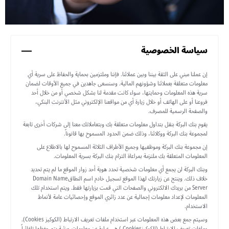
سياسة الخصوصية
إن عملنا مبني على الثقة بيننا وبين عملائنا. فإننا وملتزمين بحماية والحفاظ على سرية أي
معلومات متعلقة بعملائنا وشؤونهم المالية. وسنسعى جاهدين في جميع الأوقات لضمان
سرية هذه المعلومات وحمايتها، سواء كانت مقدمة لنا بشكل شخصي أو من خلال أحد
فروعنا أو على الهاتف أو خلال زيارة أي من مواقعنا الإلكتروني مثل الأنترنت البنكي،
والصفحة الرسمية للمصرف.
يقوم بنك البركة بنقل بتداول معلومات متعلقة بك وبتعاملاتك معنا إلى شركات أخرى تابعة
لمجموعة بنك البركة ووكلائنا، وذلك ضمن الحدود المسموح بها قانوناً.
إن مجموعة بنك البركة وموظفيها وجميع الأطراف الثلاثة المسموح لها بالاطلاع على
المعلومات المتعلقة بك ملتزمة بمراعاة التزام بنك البركة بسرية المعلومات.
وبنك البركة لن يجمع أي معلومات شخصية تحدد هوية أحد زوار الموقع ما لم يتم تحديد
خلاف ذلك. وينتج عن زيارتك لهذا الموقع تسجيل خادم اسم النطاقDomain Name
Server من بريدك الالكتروني والصفحات التي قمت بزيارتها فقط. ويتم استخدام تلك
المعلومات لإعداد معلومات إجمالية عن عدد زائري الموقع وإحصائيات عامة لأنماط
الاستخدام.
وسيتم جمع بعض هذه المعلومات عبر استخدام ملفات تعريف الارتباط (الكوكيز Cookies).
وملفات تعريف الارتباط (الكوكيزCookies ) هي عبارة عن معلومات جزئية يتم حفظها تلقائياً